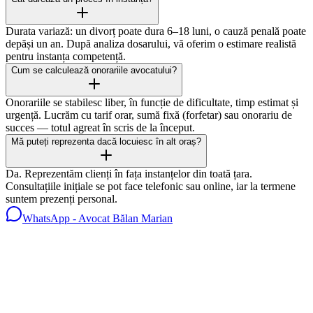
Durata variază: un divorț poate dura 6–18 luni, o cauză penală poate
depăși un an. După analiza dosarului, vă oferim o estimare realistă
pentru instanța competență.
Cum se calculează onorariile avocatului?
Onorariile se stabilesc liber, în funcție de dificultate, timp estimat și
urgență. Lucrăm cu tarif orar, sumă fixă (forfetar) sau onorariu de
succes — totul agreat în scris de la început.
Mă puteți reprezenta dacă locuiesc în alt oraș?
Da. Reprezentăm clienți în fața instanțelor din toată țara.
Consultațiile inițiale se pot face telefonic sau online, iar la termene
suntem prezenți personal.
WhatsApp - Avocat Bălan Marian