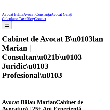
Avocat Brăila
Avocat Constanța
Avocat Galați
Calculator Taxe
Blog
Contact
Cabinet de Avocat B\u0103lan
Marian |
Consultan\u021b\u0103
Juridic\u0103
Profesional\u0103
Avocat Bălan Marian
Cabinet de
Avocatură | 25+ Ani Experiență