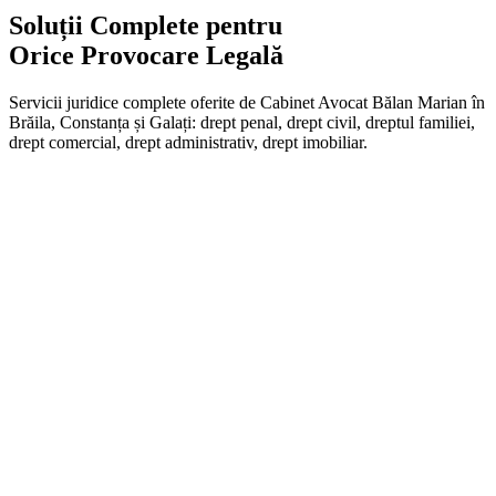
Soluții Complete pentru
Orice Provocare Legală
Servicii juridice complete oferite de Cabinet Avocat Bălan Marian în
Brăila, Constanța și Galați: drept penal, drept civil, dreptul familiei,
drept comercial, drept administrativ, drept imobiliar.
Asistență la audieri
Redactare plângeri penale
Reprezentare în instanță
Măsuri preventive
Solicită Consultanță