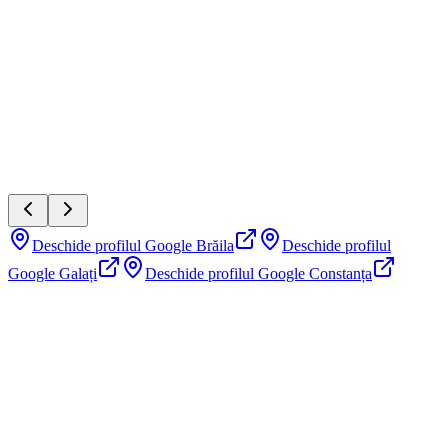
La recomandarea unui prieten am ajuns la domnul avocat Bălan și s-
a dovedit a fi foarte serios și mi-a rezolvat problema în termenul
stabilit!
Brăila
Deschide profilul Google Brăila
Deschide profilul
Google Galați
Deschide profilul Google Constanța