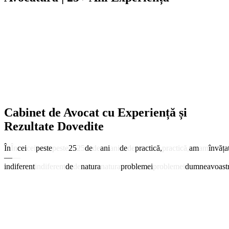
Cabinet de Avocat cu Experiență și
Rezultate Dovedite
În
În
cei
cei
peste
peste
25
25
de
de
ani
ani
de
de
practică,
practică,
am
am
învăța
—
—
indiferent
indiferent
de
de
natura
natura
problemei
problemei
dumneavoastr