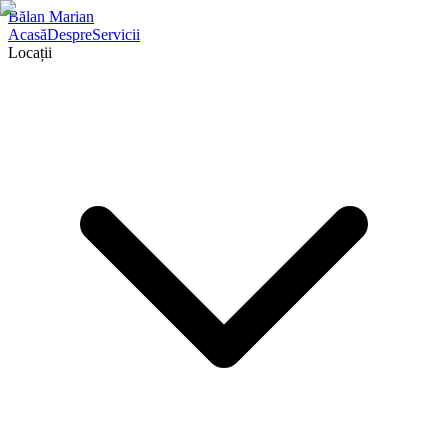
Bălan Marian
Acasă
Despre
Servicii
Locații