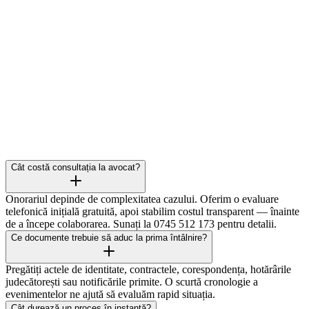
Cât costă consultația la avocat?
Onorariul depinde de complexitatea cazului. Oferim o evaluare
telefonică inițială gratuită, apoi stabilim costul transparent — înainte
de a începe colaborarea. Sunați la 0745 512 173 pentru detalii.
Ce documente trebuie să aduc la prima întâlnire?
Pregătiți actele de identitate, contractele, corespondența, hotărârile
judecătorești sau notificările primite. O scurtă cronologie a
evenimentelor ne ajută să evaluăm rapid situația.
Cât durează un proces în instanță?